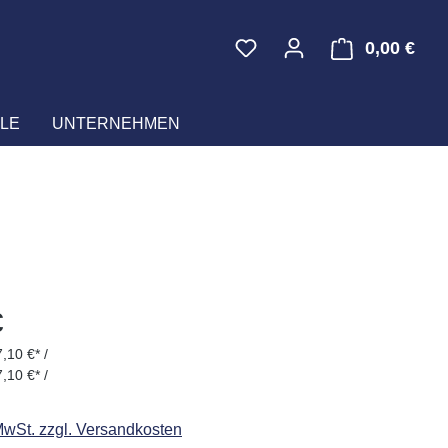
0,00 €
Ware
LE
UNTERNEHMEN
eis:
€
,10 €* /
,10 €* /
 MwSt. zzgl. Versandkosten