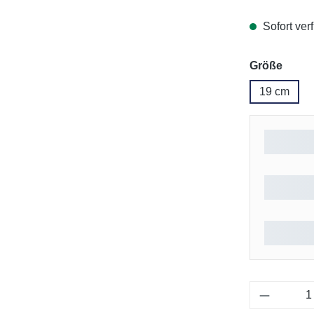
Sofort verf
ausw
Größe
19 cm
Produkt 