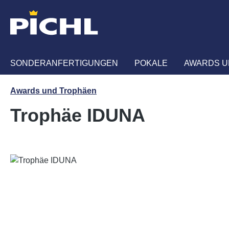
m Hauptinhalt springen
Zur Suche springen
Zur Hauptnavigation springen
SONDERANFERTIGUNGEN
POKALE
AWARDS U
Awards und Trophäen
Trophäe IDUNA
Bildergalerie überspringen