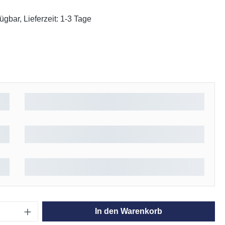
ügbar, Lieferzeit: 1-3 Tage
ählen
Anzahl: Gib den gewünschten Wert ein oder
In den Warenkorb