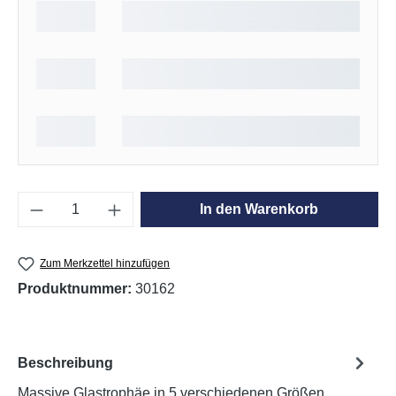
Produkt Anzahl: Gib den gewünschten Wert e
In den Warenkorb
Zum Merkzettel hinzufügen
Produktnummer:
30162
Beschreibung
Massive Glastrophäe in 5 verschiedenen Größen