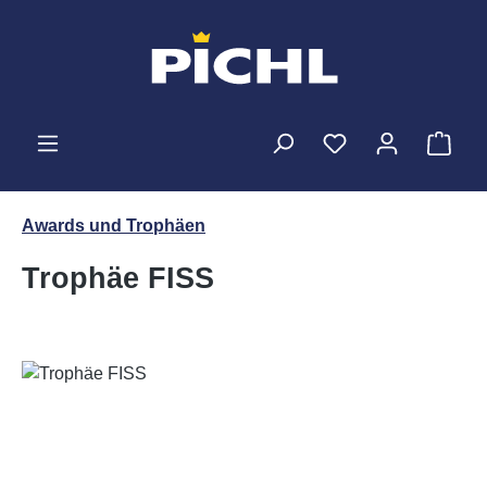
Zum Hauptinhalt springen
Ware
Awards und Trophäen
Trophäe FISS
Bildergalerie überspringen