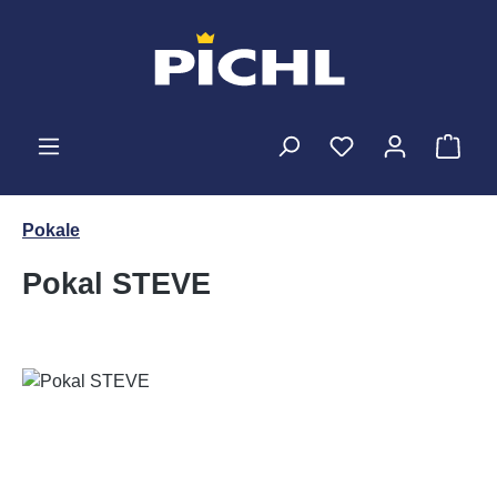
Zum Hauptinhalt springen
Ware
Pokale
Pokal STEVE
Bildergalerie überspringen