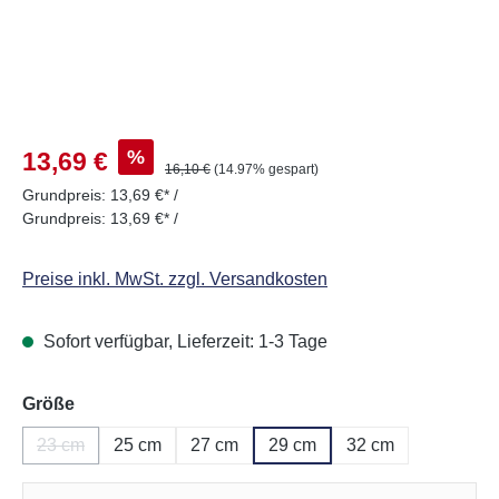
Verkaufspreis:
%
13,69 €
Regulärer Preis:
16,10 €
(14.97% gespart)
Grundpreis:
13,69 €* /
Grundpreis:
13,69 €* /
Preise inkl. MwSt. zzgl. Versandkosten
Sofort verfügbar, Lieferzeit: 1-3 Tage
auswählen
Größe
23 cm
25 cm
27 cm
29 cm
32 cm
(Diese Option ist zurzeit nicht verfügbar.)