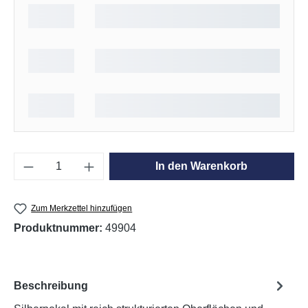
Produkt Anzahl: Gib den gewünschten Wert e
In den Warenkorb
Zum Merkzettel hinzufügen
Produktnummer:
49904
Beschreibung