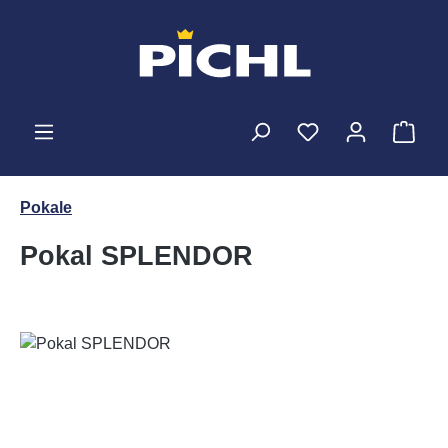
Zum Hauptinhalt springen
Ware
Pokale
Pokal SPLENDOR
Bildergalerie überspringen