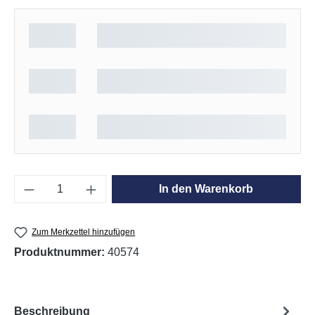
Produkt Anzahl: Gib den gewünschten Wert e
In den Warenkorb
Zum Merkzettel hinzufügen
Produktnummer:
40574
Beschreibung