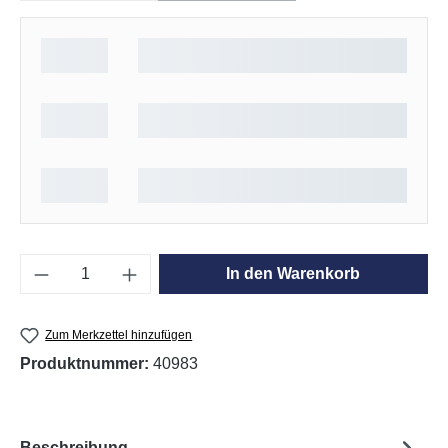
Produkt Anzahl: Gib den gewünschten Wert e
In den Warenkorb
Zum Merkzettel hinzufügen
Produktnummer:
40983
Beschreibung