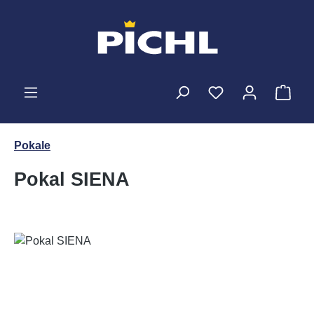
Zum Hauptinhalt springen
Ware
Pokale
Pokal SIENA
Bildergalerie überspringen