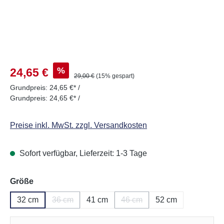
Verkaufspreis:
%
24,65 €
Regulärer Preis:
29,00 €
(15% gespart)
Grundpreis:
24,65 €* /
Grundpreis:
24,65 €* /
Preise inkl. MwSt. zzgl. Versandkosten
Sofort verfügbar, Lieferzeit: 1-3 Tage
auswählen
Größe
32 cm
36 cm
41 cm
46 cm
52 cm
(Diese Option ist zurzeit nicht verfügbar.)
(Diese Option ist zurzeit nich