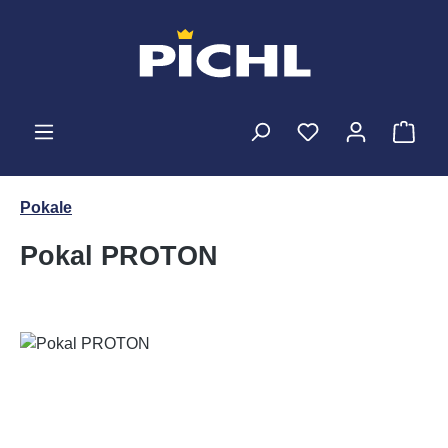
Zum Hauptinhalt springen
Ware
Pokale
Pokal PROTON
Bildergalerie überspringen