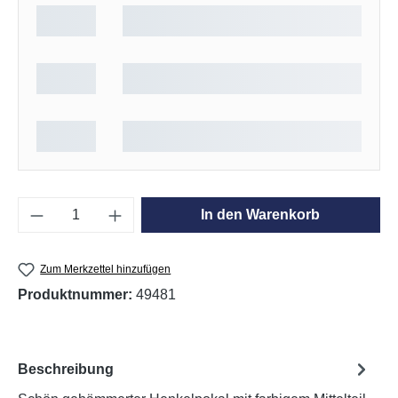
Produkt Anzahl: Gib den gewünschten Wert e
In den Warenkorb
Zum Merkzettel hinzufügen
Produktnummer:
49481
Beschreibung