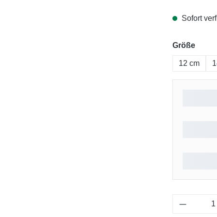
Sofort verf
ausw
Größe
12 cm
1
Produkt 