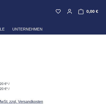
0,00 €
Ware
LE
UNTERNEHMEN
eis:
20 €* /
20 €* /
 MwSt. zzgl. Versandkosten