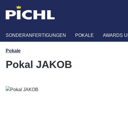
m Hauptinhalt springen
Zur Suche springen
Zur Hauptnavigation springen
SONDERANFERTIGUNGEN
POKALE
AWARDS U
Pokale
Pokal JAKOB
Bildergalerie überspringen