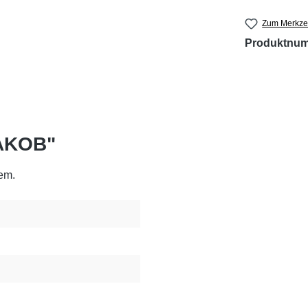
Zum Merkzet
Produktnu
JAKOB"
em.