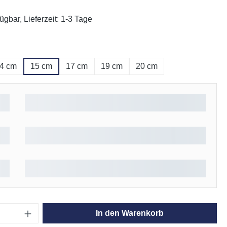
ügbar, Lieferzeit: 1-3 Tage
ählen
4 cm
15 cm
17 cm
19 cm
20 cm
Anzahl: Gib den gewünschten Wert ein oder
In den Warenkorb