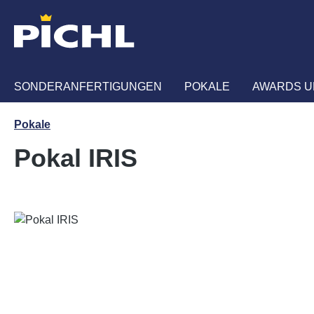
m Hauptinhalt springen
Zur Suche springen
Zur Hauptnavigation springen
SONDERANFERTIGUNGEN
POKALE
AWARDS U
Pokale
Pokal IRIS
Bildergalerie überspringen