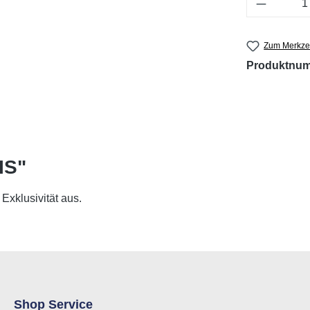
Produkt 
Zum Merkzet
Produktnu
IS"
Exklusivität aus.
Shop Service