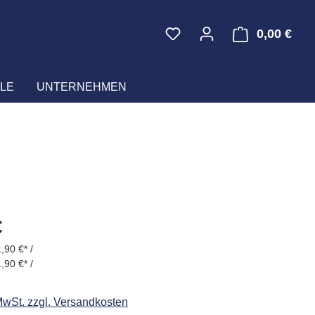
0,00 €
Ware
LE
UNTERNEHMEN
eis:
€
,90 €* /
,90 €* /
 MwSt. zzgl. Versandkosten