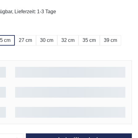
ügbar, Lieferzeit: 1-3 Tage
ählen
5 cm
27 cm
30 cm
32 cm
35 cm
39 cm