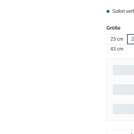
Sofort verf
ausw
Größe
23 cm
2
43 cm