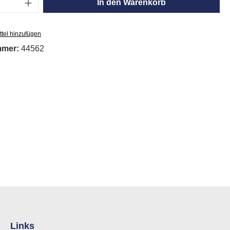
Anzahl: Gib den gewünschten Wert ein oder
In den Warenkorb
tel hinzufügen
mmer:
44562
Links