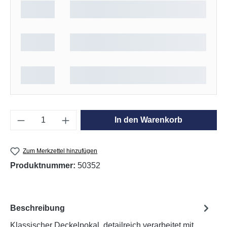
Produkt Anzahl: Gib den gewünschten Wert e
In den Warenkorb
Zum Merkzettel hinzufügen
Produktnummer:
50352
Beschreibung
Klassischer Deckelpokal, detailreich verarbeitet mit