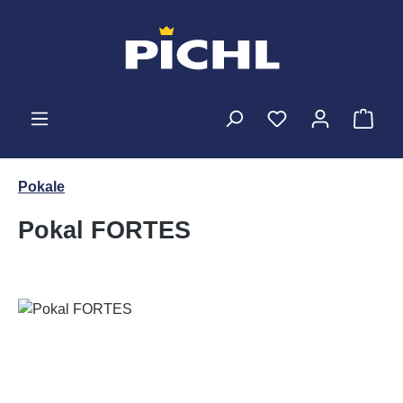
Zum Hauptinhalt springen
Ware
Pokale
Pokal FORTES
Bildergalerie überspringen