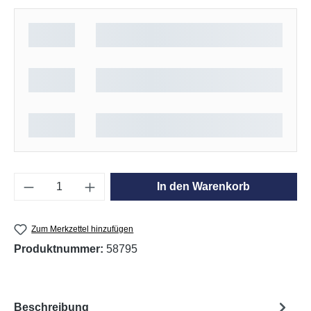
Produkt Anzahl: Gib den gewünschten Wert e
In den Warenkorb
Zum Merkzettel hinzufügen
Produktnummer:
58795
Beschreibung