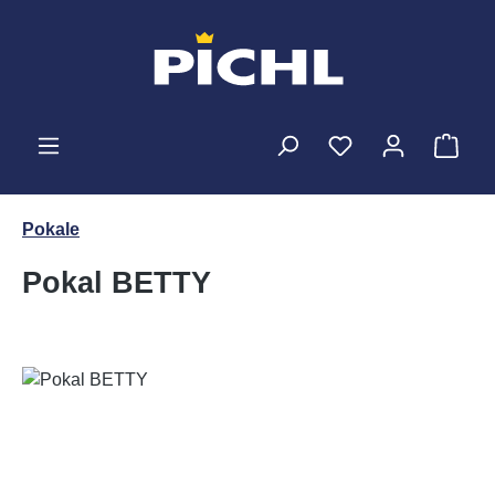
Zum Hauptinhalt springen
Ware
Pokale
Pokal BETTY
Bildergalerie überspringen