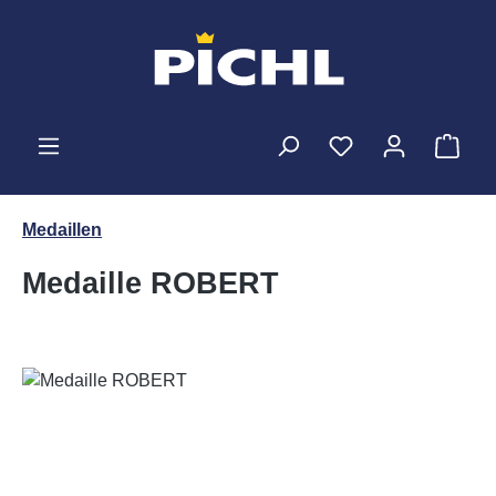
Zum Hauptinhalt springen
Ware
Medaillen
Medaille ROBERT
Bildergalerie überspringen