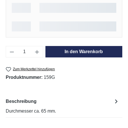
Produkt Anzahl: Gib den gewünschten Wert e
In den Warenkorb
Zum Merkzettel hinzufügen
Produktnummer:
159G
Beschreibung
Durchmesser ca. 65 mm.