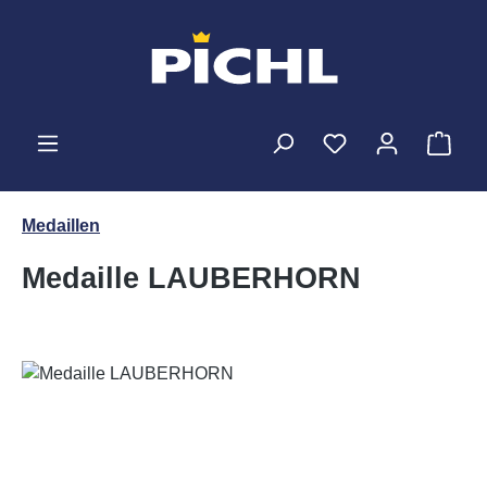
Zum Hauptinhalt springen
Ware
Medaillen
Medaille LAUBERHORN
Bildergalerie überspringen