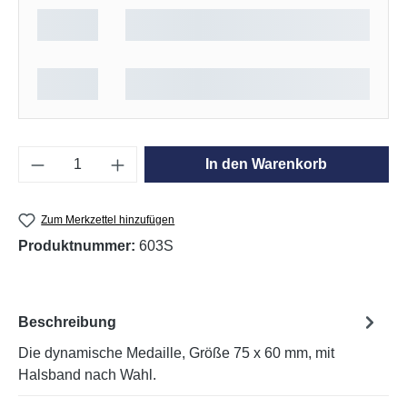
Produkt Anzahl: Gib den gewünschten Wert e
In den Warenkorb
Zum Merkzettel hinzufügen
Produktnummer:
603S
Beschreibung
Die dynamische Medaille, Größe 75 x 60 mm, mit
Halsband nach Wahl.