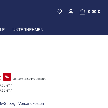
0,00 €
Ware
LE
UNTERNEHMEN
s:
€
%
Regulärer Preis:
36,10 €
(15.01% gespart)
,68 €* /
,68 €* /
 MwSt. zzgl. Versandkosten