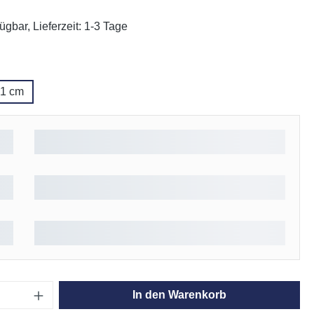
ügbar, Lieferzeit: 1-3 Tage
ählen
1 cm
Anzahl: Gib den gewünschten Wert ein oder
In den Warenkorb