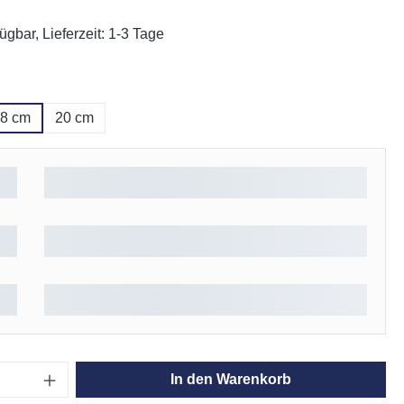
ügbar, Lieferzeit: 1-3 Tage
ählen
8 cm
20 cm
Anzahl: Gib den gewünschten Wert ein oder
In den Warenkorb