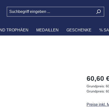
ND TROPHÄEN
MEDAILLEN
GESCHENKE
% SA
Regulärer Pr
60,60 
Grundpreis:
60
Grundpreis:
60
Preise inkl.