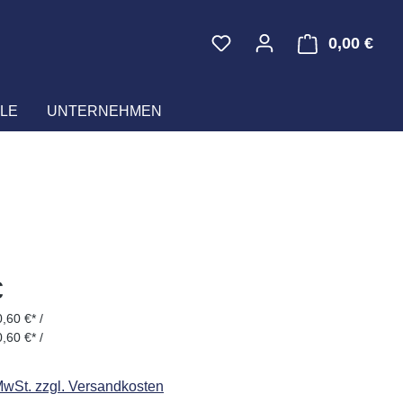
0,00 €
Ware
LE
UNTERNEHMEN
eis:
€
,60 €* /
,60 €* /
 MwSt. zzgl. Versandkosten