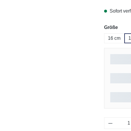
Sofort verf
ausw
Größe
16 cm
1
Produkt 