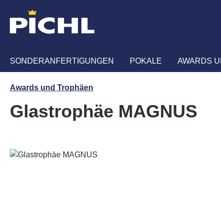
m Hauptinhalt springen
Zur Suche springen
Zur Hauptnavigation springen
SONDERANFERTIGUNGEN
POKALE
AWARDS U
Awards und Trophäen
Glastrophäe MAGNUS
Bildergalerie überspringen