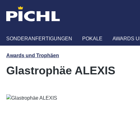
m Hauptinhalt springen
Zur Suche springen
Zur Hauptnavigation springen
SONDERANFERTIGUNGEN
POKALE
AWARDS U
Awards und Trophäen
Glastrophäe ALEXIS
Bildergalerie überspringen