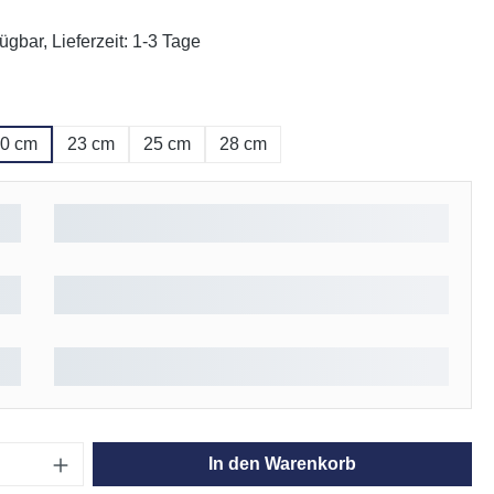
ügbar, Lieferzeit: 1-3 Tage
ählen
0 cm
23 cm
25 cm
28 cm
Anzahl: Gib den gewünschten Wert ein oder
In den Warenkorb