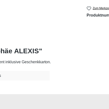
Zum Merkzet
Produktnu
phäe ALEXIS"
ent inklusive Geschenkkarton.
s