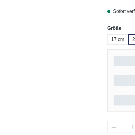
Sofort verf
ausw
Größe
17 cm
2
Produkt 