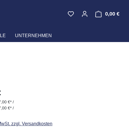
0,00 €
Ware
LE
UNTERNEHMEN
eis:
€
,00 €* /
,00 €* /
 MwSt. zzgl. Versandkosten