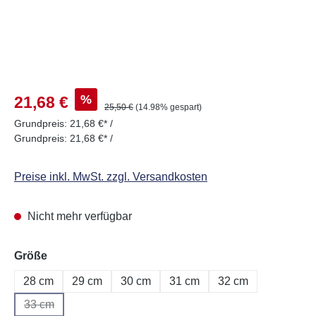
Verkaufspreis:
%
21,68 €
Regulärer Preis:
25,50 €
(14.98% gespart)
Grundpreis:
21,68 €* /
Grundpreis:
21,68 €* /
Preise inkl. MwSt. zzgl. Versandkosten
Nicht mehr verfügbar
auswählen
Größe
28 cm
29 cm
30 cm
31 cm
32 cm
33 cm
(Diese Option ist zurzeit nicht verfügbar.)