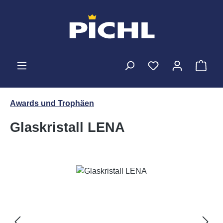
Zum Hauptinhalt springen
Ware
Awards und Trophäen
Glaskristall LENA
Bildergalerie überspringen