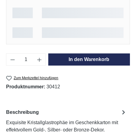
Produkt Anzahl: Gib den gewünschten Wert e
In den Warenkorb
Zum Merkzettel hinzufügen
Produktnummer:
30412
Beschreibung
Exquisite Kristallglastrophäe im Geschenkkarton mit
effektvollem Gold-. Silber- oder Bronze-Dekor.